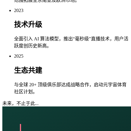
范围拓展至东南亚及欧洲市场。
2023
技术升级
全面引入 AI 算法模型，推出“毫秒级”直播技术，用户活
跃度创历史新高。
2025
生态共建
与全球 20+ 顶级俱乐部达成战略合作，启动元宇宙体育
社区计划。
未来，不止于此...