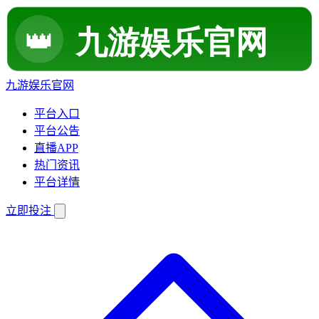
九游娱乐官网
平台入口
平台公告
直播APP
热门资讯
平台详情
立即投注